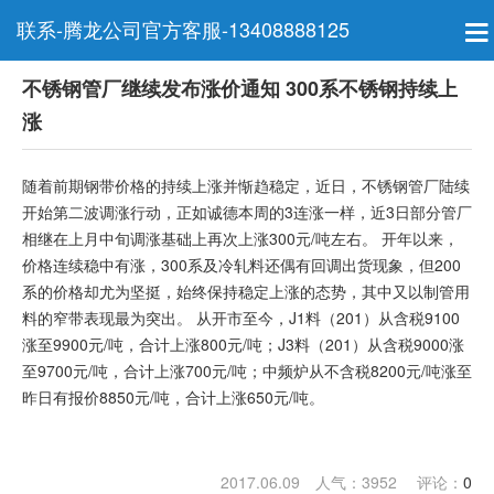
联系-腾龙公司官方客服-13408888125
不锈钢管厂继续发布涨价通知 300系不锈钢持续上
涨
随着前期钢带价格的持续上涨并惭趋稳定，近日，不锈钢管厂陆续
开始第二波调涨行动，正如诚德本周的3连涨一样，近3日部分管厂
相继在上月中旬调涨基础上再次上涨300元/吨左右。 开年以来，
价格连续稳中有涨，300系及冷轧料还偶有回调出货现象，但200
系的价格却尤为坚挺，始终保持稳定上涨的态势，其中又以制管用
料的窄带表现最为突出。 从开市至今，J1料（201）从含税9100
涨至9900元/吨，合计上涨800元/吨；J3料（201）从含税9000涨
至9700元/吨，合计上涨700元/吨；中频炉从不含税8200元/吨涨至
昨日有报价8850元/吨，合计上涨650元/吨。
2017.06.09 人气：
3952
评论：
0