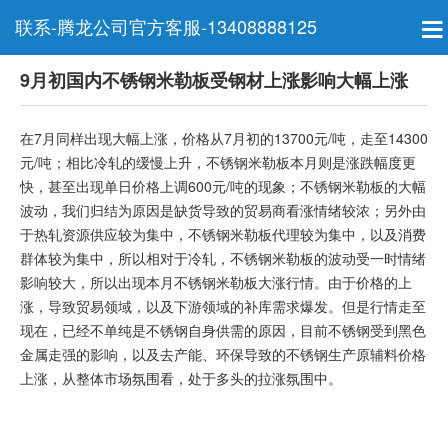
联系-腾龙公司官方客服-13408888125
9月初国内不锈钢米勒板受钢材上涨影响大幅上涨
在7月同样出现大幅上涨，价格从7月初的13700元/吨，走至14300
元/吨；相比冷轧的缓慢上升，
不锈钢米勒板
本月则是涨跌幅度更
快，甚至出现单日价格上调600元/吨的现象；
不锈钢米勒板
的大幅
波动，我们归结为原因是缺货导致的贸易商看涨情绪较浓；另外由
于热轧资源供应较为集中，
不锈钢米勒板
代理较为集中，以及消费
群体较为集中，所以相对于冷轧，
不锈钢米勒板
的波动受一时情绪
影响较大，所以出现本月
不锈钢米勒板
大涨行情。由于价格的上
涨，导致贸易领域，以及下游领域的补库需求爆发。但是行情走至
现在，已经不单纯是不锈钢自身供需的原因，目前不锈钢受到黑色
金属走强的影响，以及去产能、环保导致的不锈钢生产原辅料价格
上涨，从整体市场氛围看，处于多头的拉涨氛围中。